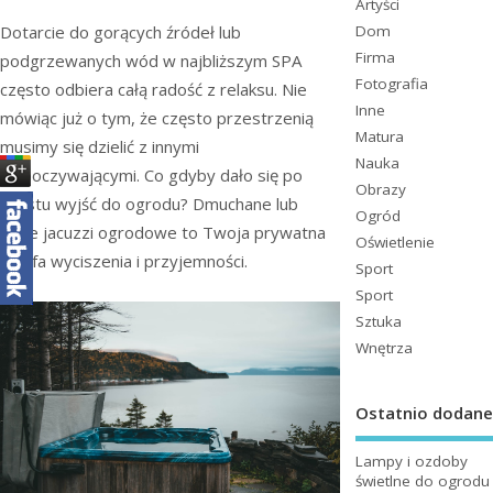
Artyści
Dotarcie do gorących źródeł lub
Dom
Firma
podgrzewanych wód w najbliższym SPA
Fotografia
często odbiera całą radość z relaksu. Nie
Inne
mówiąc już o tym, że często przestrzenią
Matura
musimy się dzielić z innymi
Nauka
wypoczywającymi. Co gdyby dało się po
Obrazy
prostu wyjść do ogrodu? Dmuchane lub
Ogród
stałe jacuzzi ogrodowe to Twoja prywatna
Oświetlenie
strefa wyciszenia i przyjemności.
Sport
Sport
Sztuka
Wnętrza
Ostatnio dodane
Lampy i ozdoby
świetlne do ogrodu