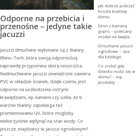
Jak dobrze policzyć
koszta budowy
Odporne na przebicia i
domu
przenośne – jedyne takie
Dron z kamerą
gopro – polecany
jacuzzi
model na święta
Dmuchane jacuzzi
Jacuzzi dmuchane wykonane są z tkaniny
ogrodowe – spa
dla każdego
Rhino-Tech, która swoją odpornością
naprawdę przypomina skórę nosorożca.
Co zrobić gdy
dziecko nudzi się w
Nadmuchiwane jacuzzi zewnętrzne zawiera
domu? – top
PVC w składzie ścianek, dzięki czemu jest
produkty
odporne na uszkodzenia ostrymi
krawędziami, np. kamieni czy szkła. Aż 6
warstw tkaniny zapobiega też
promieniowaniu UV, które mogłoby
niekorzystnie wpłynąć na stan wody. Co
jeszcze znajdziesz w jacuzzi ogrodowym?