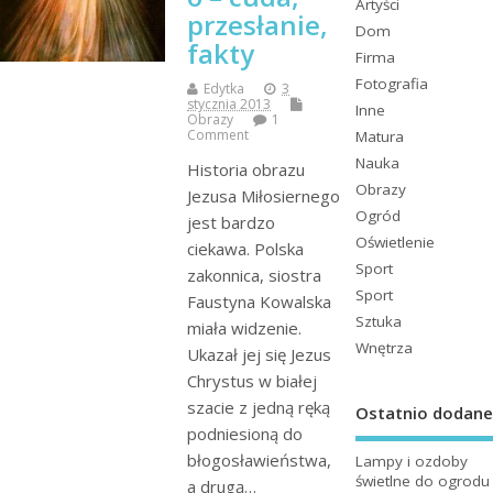
Artyści
przesłanie,
Dom
fakty
Firma
Fotografia
Edytka
3
stycznia 2013
Inne
Obrazy
1
Comment
Matura
Nauka
Historia obrazu
Obrazy
Jezusa Miłosiernego
Ogród
jest bardzo
Oświetlenie
ciekawa. Polska
Sport
zakonnica, siostra
Sport
Faustyna Kowalska
Sztuka
miała widzenie.
Wnętrza
Ukazał jej się Jezus
Chrystus w białej
szacie z jedną ręką
Ostatnio dodane
podniesioną do
błogosławieństwa,
Lampy i ozdoby
świetlne do ogrodu
a drugą…