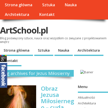
Strona główna
Sztuka
Nauka
Architektura
Kontakt
ArtSchool.pl
Blog poświęcony sztuce, nauce oraz wszystkim co związane z projektowaniem
wnętrz
Strona główna
Sztuka
Nauka
Architektura
Kontakt
Tag archives for Jezus Miłosierny
Menu
Obraz
Jezusa
Aktualności
Miłosierneg
Architektura
o – cuda,