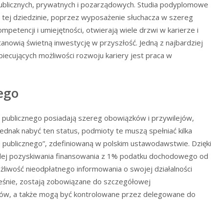
ublicznych, prywatnych i pozarządowych. Studia podyplomowe
 tej dziedzinie, poprzez wyposażenie słuchacza w szereg
ompetencji i umiejętności, otwierają wiele drzwi w karierze i
tanowią świetną inwestycję w przyszłość. Jedną z najbardziej
biecujących możliwości rozwoju kariery jest praca w
ego
ku publicznego posiadają szereg obowiązków i przywilejów,
jednak nabyć ten status, podmioty te muszą spełniać kilka
u publicznego”, zdefiniowaną w polskim ustawodawstwie. Dzięki
wilej pozyskiwania finansowania z 1% podatku dochodowego od
liwość nieodpłatnego informowania o swojej działalności
cześnie, zostają zobowiązane do szczegółowej
nsów, a także mogą być kontrolowane przez delegowane do