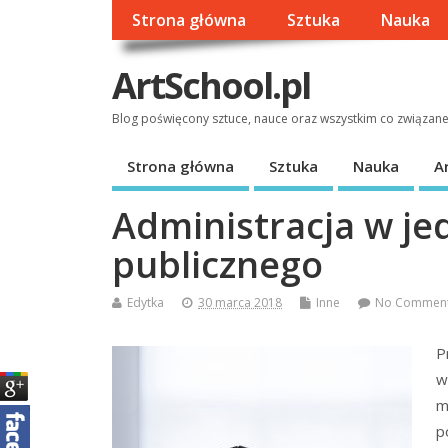
Strona główna
Sztuka
Nauka
ArtSchool.pl
Blog poświęcony sztuce, nauce oraz wszystkim co związan
Strona główna
Sztuka
Nauka
A
Administracja w j
publicznego
Edytka
30 marca 2018
Inne
No Commen
P
w
m
p