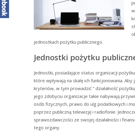
p
w
k
s
o
jednostkach pożytku publicznego.
Jednostki pożytku publiczn
Jednostki, posiadające status organizacji pożyt
które wpływają na skalę ich funkcjonowania. Aby 
kryteriów, w tym prowadzić ” działalność pożytk
jego zdobyciu organizacje takie nabywają przy
osób fizycznych, prawo do ulg podatkowych i moż
poprzez publiczną telewizję i radiofonie. Jedno
sprawozdawczości ze swojej działalności i fina
tego organy.