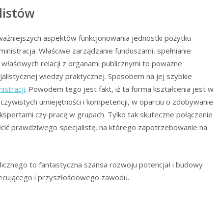
listów
jważniejszych aspektów funkcjonowania jednostki pożytku
dministracja. Właściwe zarządzanie funduszami, spełnianie
łaściwych relacji z organami publicznymi to poważne
alistycznej wiedzy praktycznej. Sposobem na jej szybkie
istracji
. Powodem tego jest fakt, iż ta forma kształcenia jest w
czywistych umiejętności i kompetencji, w oparciu o zdobywanie
kspertami czy pracę w grupach. Tylko tak skuteczne połączenie
ałcić prawdziwego specjalistę, na którego zapotrzebowanie na
licznego to fantastyczna szansa rozwoju potencjał i budowy
iecującego i przyszłościowego zawodu.