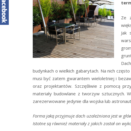
term
Ze z
więk
Jak 
wars
grom
grun
Dach
budynkach o wielkich gabarytach. Na nich często 
musi być zatem gwarantem wieloletniej i bezawa
oraz projektantów. Szczęśliwie z pomocą pr
materiały budowlane z tworzyw sztucznych. Wi
zarezerwowane jedynie dla wojska lub astronauty
Forma jaką przyjmuje dach uzależniona jest w gł
Istotne są również materiały z jakich został on wy