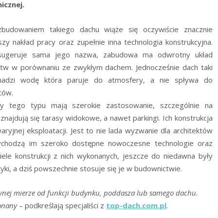
icznej.
budowaniem takiego dachu wiąże się oczywiście znacznie
szy nakład pracy oraz zupełnie inna technologia konstrukcyjna.
sugeruje sama jego nazwa, zabudowa ma odwrotny układ
tw w porównaniu ze zwykłym dachem. Jednocześnie dach taki
adzi wodę która paruje do atmosfery, a nie spływa do
tów.
y tego typu mają szerokie zastosowanie, szczególnie na
znajdują się tarasy widokowe, a nawet parkingi. Ich konstrukcja
ryjnej eksploatacji. Jest to nie lada wyzwanie dla architektów
zychodzą im szeroko dostępne nowoczesne technologie oraz
ele konstrukcji z nich wykonanych, jeszcze do niedawna były
ki, a dziś powszechnie stosuje się je w budownictwie.
ównej mierze od funkcji budynku, poddasza lub samego dachu.
konany
– podkreślają specjaliści z
top-dach.com.pl
.