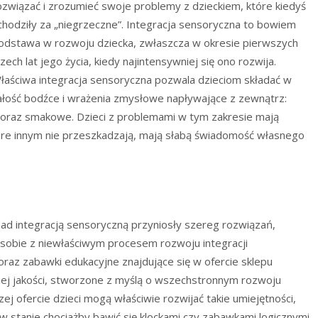
ozwiązać i zrozumieć swoje problemy z dzieckiem, które kiedyś
chodziły za „niegrzeczne”.
Integracja sensoryczna to bowiem
odstawa w rozwoju dziecka, zwłaszcza w okresie pierwszych
rzech lat jego życia, kiedy najintensywniej się ono rozwija.
łaściwa integracja sensoryczna pozwala dzieciom składać w
ałość bodźce i wrażenia zmysłowe napływające z zewnątrz:
 oraz smakowe. Dzieci z problemami w tym zakresie mają
óre innym nie przeszkadzają, mają słabą świadomość własnego
 nad integracją sensoryczną przyniosły szereg rozwiązań,
sobie z niewłaściwym procesem rozwoju integracji
oraz zabawki edukacyjne znajdujące się w ofercie sklepu
ej jakości, stworzone z myślą o wszechstronnym rozwoju
ej ofercie dzieci mogą właściwie rozwijać takie umiejętności,
ą w stanie chociażby bawić się klockami czy zabawkami logicznymi