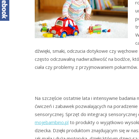
r
u
p
t
W
c
dźwięki, smaki, odczucia dotykowe czy węchowe
często odczuwalną nadwrażliwość na bodźce, kt
ciała czy problemy z przyjmowaniem pokarmów.
Na szczęście ostatnie lata i intensywne badania
ćwiczeń i zabawek pozwalających na poradzenie 
sensorycznej. Sprzęt do integracji sensorycznej 
mojebambino.pl
to produkty o wyjątkowo wysoki
dziecka. Dzięki produktom znajdującym się w nasz
jak mała i duża motoryka, dzięki którym dzieci s