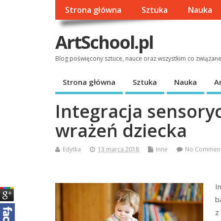
Strona główna
Sztuka
Nauka
ArtSchool.pl
Blog poświęcony sztuce, nauce oraz wszystkim co związan
Strona główna
Sztuka
Nauka
A
Integracja sensory
wrażeń dziecka
Edytka
13 marca 2018
Inne
No Commen
I
b
z