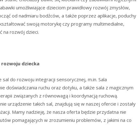
e zabawki umożliwiające dzieciom prawidłowy rozwój zmysłów,
ocząć od nadmiaru bodźców, a także poprzez aplikacje, poduchy
 kształtować swoją motorykę czy programy multimedialne,
 na rozwój dzieci.
 rozwoju dziecka
 sal do rozwoju integracji sensorycznej, m.in. Sala
nie doświadczania ruchu oraz dotyku, a także sala z magicznym
rapii związanych z równowagą i koordynacją ruchową.
urządzenie takich sal, znajdują się w naszej ofercie i zostały
cji. Mamy nadzieję, że nasza oferta będzie przydatna nie
rapeutów pomagających w zrozumieniu problemów, z jakimi na co