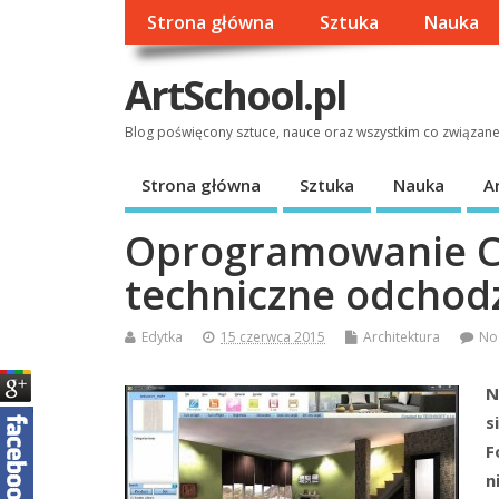
Strona główna
Sztuka
Nauka
ArtSchool.pl
Blog poświęcony sztuce, nauce oraz wszystkim co związan
Strona główna
Sztuka
Nauka
A
Oprogramowanie CA
techniczne odchod
Edytka
15 czerwca 2015
Architektura
No
N
s
F
n