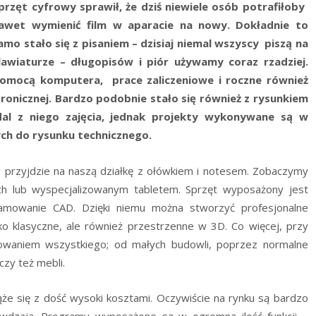
przęt cyfrowy sprawił, że dziś niewiele osób potrafiłoby
awet wymienić film w aparacie na nowy. Dokładnie to
amo stało się z pisaniem – dzisiaj niemal wszyscy piszą na
lawiaturze – długopisów i piór używamy coraz rzadziej.
omocą komputera, prace zaliczeniowe i roczne również
ronicznej. Bardzo podobnie stało się również z rysunkiem
al z niego zajęcia, jednak projekty wykonywane są w
ch do rysunku technicznego.
y przyjdzie na naszą działkę z ołówkiem i notesem. Zobaczymy
h lub wyspecjalizowanym tabletem. Sprzęt wyposażony jest
ramowanie CAD. Dzięki niemu można stworzyć profesjonalne
ko klasyczne, ale również przestrzenne w 3D. Co więcej, przy
owaniem wszystkiego; od małych budowli, poprzez normalne
czy też mebli.
że się z dość wysoki kosztami. Oczywiście na rynku są bardzo