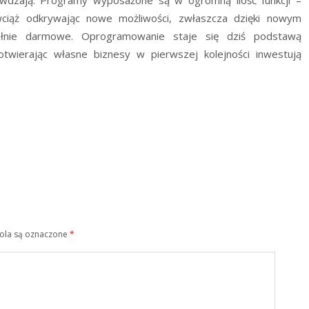
rawdzają. Programy wyposażone są w ogromną ilość funkcji –
 wciąż odkrywając nowe możliwości, zwłaszcza dzięki nowym
pełnie darmowe. Oprogramowanie staje się dziś podstawą
otwierając własne biznesy w pierwszej kolejności inwestują
la są oznaczone
*