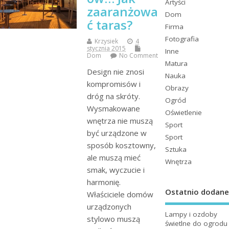
Artyści
zaaranżowa
Dom
ć taras?
Firma
Fotografia
Krzysiek
4
stycznia 2015
Inne
Dom
No Comment
Matura
Design nie znosi
Nauka
kompromisów i
Obrazy
dróg na skróty.
Ogród
Wysmakowane
Oświetlenie
wnętrza nie muszą
Sport
być urządzone w
Sport
sposób kosztowny,
Sztuka
ale muszą mieć
Wnętrza
smak, wyczucie i
harmonię.
Ostatnio dodane
Właściciele domów
urządzonych
Lampy i ozdoby
stylowo muszą
świetlne do ogrodu