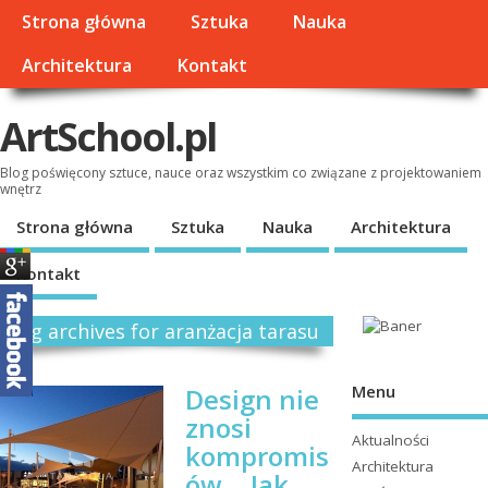
Strona główna
Sztuka
Nauka
Architektura
Kontakt
ArtSchool.pl
Blog poświęcony sztuce, nauce oraz wszystkim co związane z projektowaniem
wnętrz
Strona główna
Sztuka
Nauka
Architektura
Kontakt
Tag archives for aranżacja tarasu
Menu
Design nie
znosi
Aktualności
kompromis
Architektura
ów… Jak