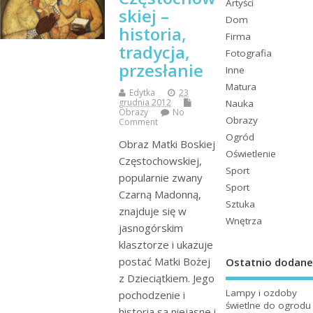
Artyści
skiej –
Dom
historia,
Firma
tradycja,
Fotografia
przesłanie
Inne
Matura
Edytka
23
grudnia 2012
Nauka
Obrazy
No
Obrazy
Comment
Ogród
Obraz Matki Boskiej
Oświetlenie
Częstochowskiej,
Sport
popularnie zwany
Sport
Czarną Madonną,
Sztuka
znajduje się w
Wnętrza
jasnogórskim
klasztorze i ukazuje
postać Matki Bożej
Ostatnio dodane
z Dzieciątkiem. Jego
Lampy i ozdoby
pochodzenie i
świetlne do ogrodu
historia są niejasne i