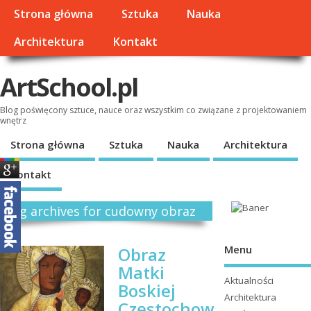
Strona główna
Sztuka
Nauka
Architektura
Kontakt
ArtSchool.pl
Blog poświęcony sztuce, nauce oraz wszystkim co związane z projektowaniem
wnętrz
Strona główna
Sztuka
Nauka
Architektura
Kontakt
Tag archives for cudowny obraz
Menu
Obraz
Matki
Aktualności
Boskiej
Architektura
Częstochow