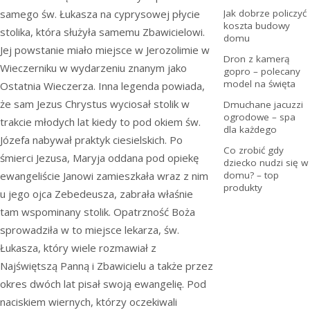
samego św. Łukasza na cyprysowej płycie
Jak dobrze policzyć
koszta budowy
stolika, która służyła samemu Zbawicielowi.
domu
Jej powstanie miało miejsce w Jerozolimie w
Dron z kamerą
Wieczerniku w wydarzeniu znanym jako
gopro – polecany
model na święta
Ostatnia Wieczerza. Inna legenda powiada,
że sam Jezus Chrystus wyciosał stolik w
Dmuchane jacuzzi
ogrodowe – spa
trakcie młodych lat kiedy to pod okiem św.
dla każdego
Józefa nabywał praktyk ciesielskich. Po
Co zrobić gdy
śmierci Jezusa, Maryja oddana pod opiekę
dziecko nudzi się w
ewangeliście Janowi zamieszkała wraz z nim
domu? – top
produkty
u jego ojca Zebedeusza, zabrała właśnie
tam wspominany stolik. Opatrzność Boża
sprowadziła w to miejsce lekarza, św.
Łukasza, który wiele rozmawiał z
Najświętszą Panną i Zbawicielu a także przez
okres dwóch lat pisał swoją ewangelię. Pod
naciskiem wiernych, którzy oczekiwali