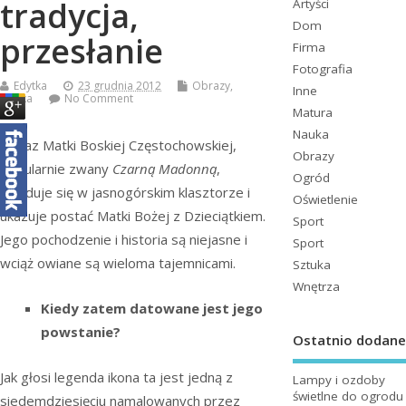
tradycja,
Artyści
Dom
przesłanie
Firma
Fotografia
Edytka
23 grudnia 2012
Obrazy
,
Inne
Sztuka
No Comment
Matura
Nauka
Obraz Matki Boskiej Częstochowskiej,
Obrazy
popularnie zwany
Czarną Madonną
,
Ogród
znajduje się w jasnogórskim klasztorze i
Oświetlenie
ukazuje postać Matki Bożej z Dzieciątkiem.
Sport
Jego pochodzenie i historia są niejasne i
Sport
wciąż owiane są wieloma tajemnicami.
Sztuka
Wnętrza
Kiedy zatem datowane jest jego
powstanie?
Ostatnio dodane
Jak głosi legenda ikona ta jest jedną z
Lampy i ozdoby
świetlne do ogrodu
siedemdziesięciu namalowanych przez