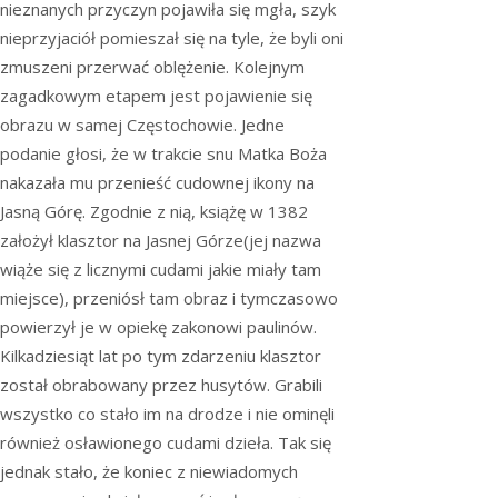
nieznanych przyczyn pojawiła się mgła, szyk
nieprzyjaciół pomieszał się na tyle, że byli oni
zmuszeni przerwać oblężenie. Kolejnym
zagadkowym etapem jest pojawienie się
obrazu w samej Częstochowie. Jedne
podanie głosi, że w trakcie snu Matka Boża
nakazała mu przenieść cudownej ikony na
Jasną Górę. Zgodnie z nią, książę w 1382
założył klasztor na Jasnej Górze(jej nazwa
wiąże się z licznymi cudami jakie miały tam
miejsce), przeniósł tam obraz i tymczasowo
powierzył je w opiekę zakonowi paulinów.
Kilkadziesiąt lat po tym zdarzeniu klasztor
został obrabowany przez husytów. Grabili
wszystko co stało im na drodze i nie ominęli
również osławionego cudami dzieła. Tak się
jednak stało, że koniec z niewiadomych