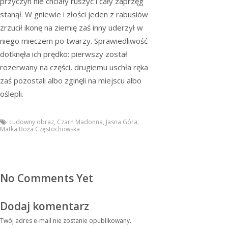
przyczyn nie chciały ruszyć i cały zaprzęg
stanął. W gniewie i złości jeden z rabusiów
zrzucił ikonę na ziemię zaś inny uderzył w
niego mieczem po twarzy. Sprawiedliwość
dotknęła ich prędko: pierwszy został
rozerwany na części, drugiemu uschła ręka
zaś pozostali albo zginęli na miejscu albo
oślepli.
cudowny obraz
,
Czarn Madonna
,
Jasna Góra
,
Matka Boża Częstochowska
No Comments Yet
Dodaj komentarz
Twój adres e-mail nie zostanie opublikowany.