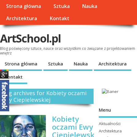
Strona główna
Sztuka
Nauka
Architektura
Kontakt
ArtSchool.pl
Blog poświęcony sztuce, nauce oraz wszystkim co związane z projektowaniem
wnętrz
Strona główna
Sztuka
Nauka
Architektura
Kontakt
Tag archives for Kobiety oczami
Ewy Ciepielewskiej
Menu
Kobiety
Aktualności
oczami Ewy
Architektura
Ciepielewsk