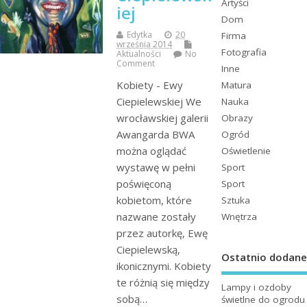
Artyści
iej
Dom
Edytka
20
Firma
września 2014
Fotografia
Aktualności
No
Comment
Inne
Kobiety - Ewy
Matura
Ciepielewskiej We
Nauka
wrocławskiej galerii
Obrazy
Awangarda BWA
Ogród
można oglądać
Oświetlenie
wystawę w pełni
Sport
poświęconą
Sport
kobietom, które
Sztuka
nazwane zostały
Wnętrza
przez autorkę, Ewę
Ciepielewską,
Ostatnio dodane
ikonicznymi. Kobiety
te różnią się między
Lampy i ozdoby
sobą…
świetlne do ogrodu