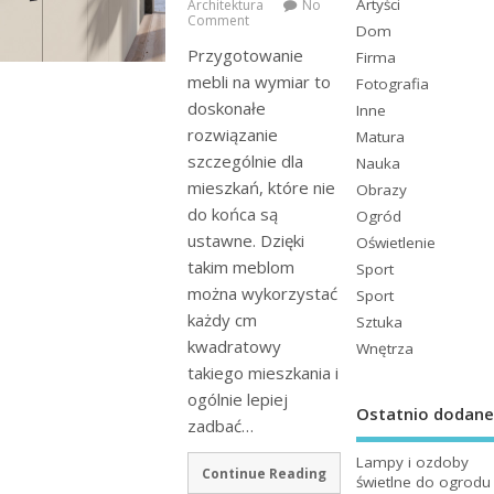
Artyści
Architektura
No
Comment
Dom
Przygotowanie
Firma
mebli na wymiar to
Fotografia
doskonałe
Inne
rozwiązanie
Matura
szczególnie dla
Nauka
mieszkań, które nie
Obrazy
do końca są
Ogród
ustawne. Dzięki
Oświetlenie
takim meblom
Sport
można wykorzystać
Sport
każdy cm
Sztuka
kwadratowy
Wnętrza
takiego mieszkania i
ogólnie lepiej
Ostatnio dodane
zadbać…
Lampy i ozdoby
Continue Reading
świetlne do ogrodu