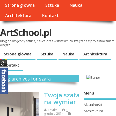
Strona główna
Sztuka
Nauka
Architektura
Kontakt
ArtSchool.pl
Blog poświęcony sztuce, nauce oraz wszystkim co związane z projektowaniem
wnętrz
Strona główna
Sztuka
Nauka
Architektura
Kontakt
Tag archives for szafa
Menu
Twoja szafa
na wymiar
Aktualności
Edytka
1
Architektura
grudnia 2014