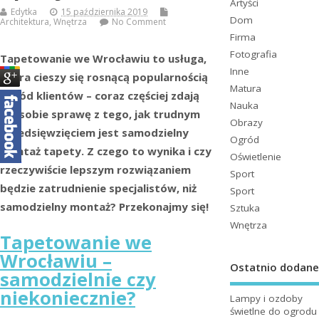
Artyści
Edytka
15 października 2019
Dom
Architektura
,
Wnętrza
No Comment
Firma
Fotografia
Tapetowanie we Wrocławiu to usługa,
Inne
która cieszy się rosnącą popularnością
Matura
wśród klientów – coraz częściej zdają
Nauka
oni sobie sprawę z tego, jak trudnym
Obrazy
przedsięwzięciem jest samodzielny
Ogród
montaż tapety. Z czego to wynika i czy
Oświetlenie
rzeczywiście lepszym rozwiązaniem
Sport
będzie zatrudnienie specjalistów, niż
Sport
samodzielny montaż? Przekonajmy się!
Sztuka
Wnętrza
Tapetowanie we
Wrocławiu –
Ostatnio dodane
samodzielnie czy
niekoniecznie?
Lampy i ozdoby
świetlne do ogrodu