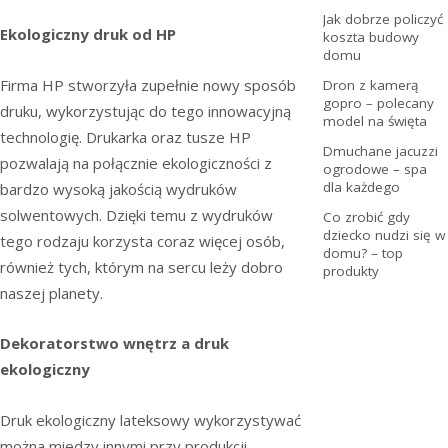
Jak dobrze policzyć
Ekologiczny druk od HP
koszta budowy
domu
Firma HP stworzyła zupełnie nowy sposób
Dron z kamerą
gopro – polecany
druku, wykorzystując do tego innowacyjną
model na święta
technologię. Drukarka oraz tusze HP
Dmuchane jacuzzi
pozwalają na połącznie ekologiczności z
ogrodowe – spa
dla każdego
bardzo wysoką jakością wydruków
solwentowych. Dzięki temu z wydruków
Co zrobić gdy
dziecko nudzi się w
tego rodzaju korzysta coraz więcej osób,
domu? – top
również tych, którym na sercu leży dobro
produkty
naszej planety.
Dekoratorstwo wnętrz a druk
ekologiczny
Druk ekologiczny lateksowy wykorzystywać
można miedzy innymi przy produkcji