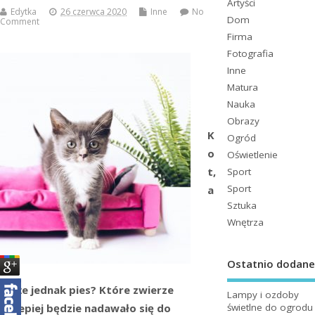
Artyści
Edytka
26 czerwca 2020
Inne
No
Dom
Comment
Firma
Fotografia
Inne
Matura
Nauka
Obrazy
K
Ogród
o
Oświetlenie
t,
Sport
Sport
a
Sztuka
Wnętrza
Ostatnio dodane
może jednak pies? Które zwierze
Lampy i ozdoby
świetlne do ogrodu
najlepiej będzie nadawało się do