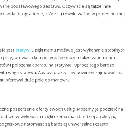
warię podstawowego zestawu. Oczywiście są także inne
kcesoria fotograficzne, które są równie ważne w profesjonalnej
fa jest
statyw
. Dzięki niemu możliwe jest wykonanie stabilnych
go przygotowania kompozycji. Nie można także zapominać o
kątów i położenia aparatu na statywie. Oprócz tego bardzo
wita waga statywu. Aby był praktyczny powinien zajmować jak
eniu oferował duże pole do manewru.
ne poszerzenie oferty swoich usług. Możemy je podzielić na
ostsze w wykonaniu dzięki czemu mają bardziej atrakcyjną
oogniskowe natomiast są bardziej uniwersalne i często