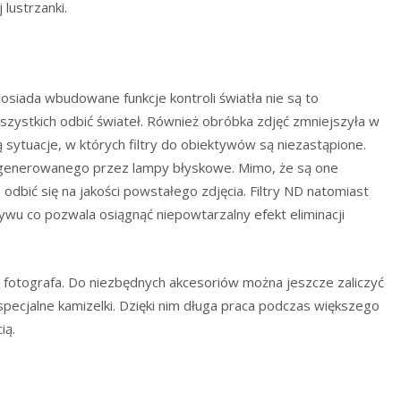
lustrzanki.
siada wbudowane funkcje kontroli światła nie są to
szystkich odbić świateł. Również obróbka zdjęć zmniejszyła w
 sytuacje, w których filtry do obiektywów są niezastąpione.
V generowanego przez lampy błyskowe. Mimo, że są one
dbić się na jakości powstałego zdjęcia. Filtry ND natomiast
ywu co pozwala osiągnąć niepowtarzalny efekt eliminacji
ę fotografa. Do niezbędnych akcesoriów można jeszcze zaliczyć
specjalne kamizelki. Dzięki nim długa praca podczas większego
ią.