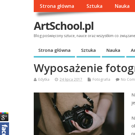
Strona główna
Sztuka
Nauka
ArtSchool.pl
Blog poświęcony sztuce, nauce oraz wszystkim co związan
Strona główna
Sztuka
Nauka
A
Wyposażenie fotog
Edytka
24 lipca 2017
Fotografia
No Com
N
j
N
o
p